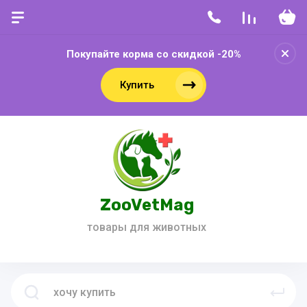
Покупайте корма со скидкой -20%
Купить
ZooVetMag
товары для животных