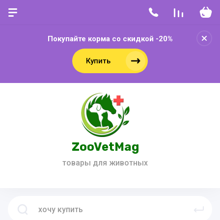
Покупайте корма со скидкой -20%
Купить
ZooVetMag
товары для животных